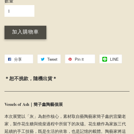
數量
加入購物車
分享
Tweet
Pin it
LINE
＊恕不挑款，隨機出貨
＊
Vessels of Ash｜
簡子鑫陶藝個展
本次展覽以「灰」為創作核心，素材取自藝陶藝家簡子鑫的宜蘭老
家，製作花生糖與燒柴過程中所留下的灰燼。花生糖作為家族三代
延續的手工技藝，既是生活的依靠，也是記憶的載體。陶藝家將這