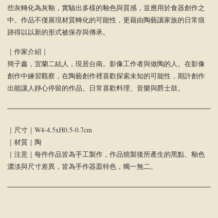
些灰轉化為灰釉，實驗出多樣的釉色與質感，並應用於食器創作之
中。作品不僅展現材質轉化的可能性，更藉由陶藝讓家族的日常痕
跡得以以新的形式被保存與傳承。
｜作家介紹｜
簡子鑫，宜蘭二結人，現居台南。影像工作者與做陶的人。在影像
創作中練習觀察，在陶藝創作裡喜歡探索未知的可能性，期許創作
出能讓人靜心停留的作品。日常喜歡料理、音樂與爵士鼓。
｜尺寸｜W4-4.5xH0.5-0.7cm
｜材質｜陶
｜注意｜每件作品皆為手工製作，作品燒製後所產生的黑點、釉色
濃淡與尺寸差異，皆為手作器皿特色，獨一無二。