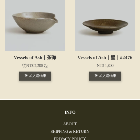
Vessels of Ash｜茶海
Vessels of Ash｜盤｜#2476
從
NT$ 2,200
起
NT$ 1,800
加入購物車
加入購物車
INFO
ABOUT
SHIPPING & RETURN
PRIVACY POLICY