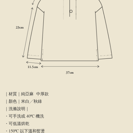
｜材質｜純亞麻 中厚款
｜顏色｜米白╱秋綠
｜洗滌說明｜
・可手洗或 40ºC 機洗
・可低溫烘乾
・150ºC 以下溫和熨燙