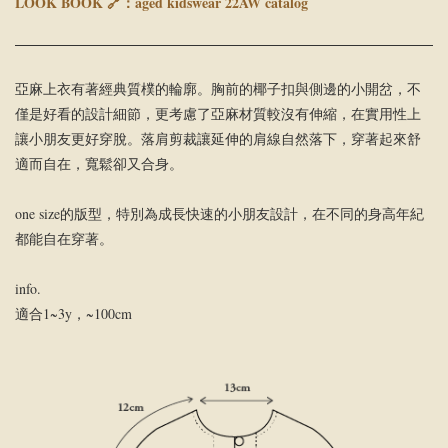
LOOK BOOK 🔗：
aged kidswear 22AW catalog
亞麻上衣有著經典質樸的輪廓。胸前的椰子扣與側邊的小開岔，不
僅是好看的設計細節，更考慮了亞麻材質較沒有伸縮，在實用性上
讓小朋友更好穿脫。落肩剪裁讓延伸的肩線自然落下，穿著起來舒
適而自在，寬鬆卻又合身。
one size的版型，特別為成長快速的小朋友設計，在不同的身高年紀
都能自在穿著。
info.
適合1~3y，~100cm