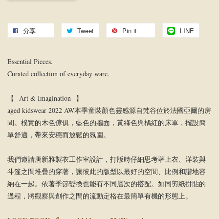
分享
Tweet
Pin it
LINE
Essential Pieces.
Curated collection of everyday ware.
【 Art & Imagination 】
aged kidswear 2022 AW本季童裝顏色靈感源自梵谷位於法國亞爾的房
間。樸實的木色傢俱，藍色的牆面，黃綠色與橘紅的床單，擺設簡
單舒適，帶來安穩而放鬆的氛圍。
我們邀請唐新雅製衣工作室設計，打版時仔細思考著上衣、洋裝與
斗篷之間堆疊的穿著，讓彼此的版型以最好的空間、比例和諧地容
納在一起。依著季節變換也能有不同層次的搭配。如同剪紙拼貼的
過程，將觀察與創作之間的流動定格在最簡單有機的形態上。