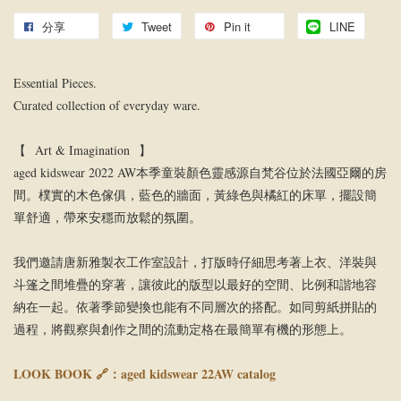
分享
Tweet
Pin it
LINE
Essential Pieces.
Curated collection of everyday ware.
【 Art & Imagination 】
aged kidswear 2022 AW本季童裝顏色靈感源自梵谷位於法國亞爾的房
間。樸實的木色傢俱，藍色的牆面，黃綠色與橘紅的床單，擺設簡
單舒適，帶來安穩而放鬆的氛圍。
我們邀請唐新雅製衣工作室設計，打版時仔細思考著上衣、洋裝與
斗篷之間堆疊的穿著，讓彼此的版型以最好的空間、比例和諧地容
納在一起。依著季節變換也能有不同層次的搭配。如同剪紙拼貼的
過程，將觀察與創作之間的流動定格在最簡單有機的形態上。
LOOK BOOK 🔗：
aged kidswear 22AW catalog