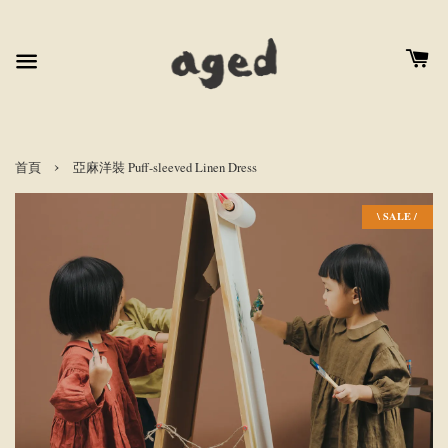
›
首頁
亞麻洋裝 Puff-sleeved Linen Dress
\ SALE /