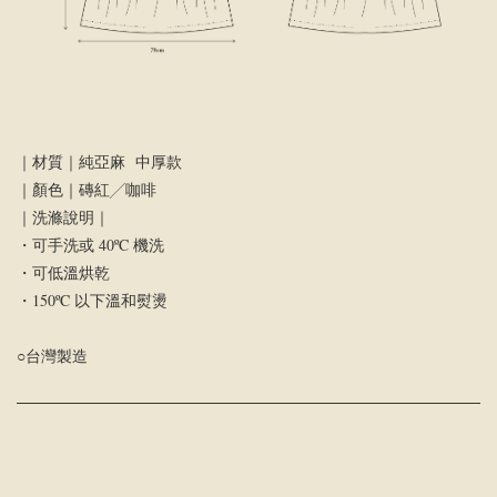
｜材質｜純亞麻 中厚款
｜顏色｜磚紅╱咖啡
｜洗滌說明｜
・可手洗或 40ºC 機洗
・可低溫烘乾
・150ºC 以下溫和熨燙
○台灣製造