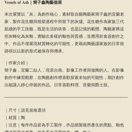
Vessels of Ash｜
簡子鑫陶藝個展
本次展覽以「灰」為創作核心，素材取自藝陶藝家簡子鑫的宜蘭老
家，製作花生糖與燒柴過程中所留下的灰燼。花生糖作為家族三代
延續的手工技藝，既是生活的依靠，也是記憶的載體。陶藝家將這
些灰轉化為灰釉，實驗出多樣的釉色與質感，並應用於食器創作之
中。作品不僅展現材質轉化的可能性，更藉由陶藝讓家族的日常痕
跡得以以新的形式被保存與傳承。
｜作家介紹｜
簡子鑫，宜蘭二結人，現居台南。影像工作者與做陶的人。在影像
創作中練習觀察，在陶藝創作裡喜歡探索未知的可能性，期許創作
出能讓人靜心停留的作品。日常喜歡料理、音樂與爵士鼓。
｜尺寸｜請見規格選項
｜材質｜陶
｜注意｜每件作品皆為手工製作，作品燒製後所產生的黑點、釉色