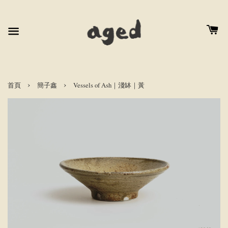
›
›
首頁
簡子鑫
Vessels of Ash｜淺缽｜黃