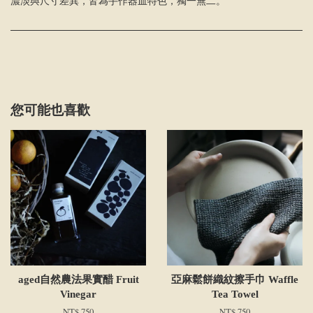
濃淡與尺寸差異，皆為手作器皿特色，獨一無二。
您可能也喜歡
aged自然農法果實醋 Fruit
亞麻鬆餅織紋擦手巾 Waffle
Vinegar
Tea Towel
NT$ 750
NT$ 750