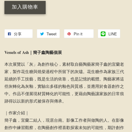
加入購物車
分享
Tweet
Pin it
LINE
Vessels of Ash｜
簡子鑫陶藝個展
本次展覽以「灰」為創作核心，素材取自藝陶藝家簡子鑫的宜蘭老
家，製作花生糖與燒柴過程中所留下的灰燼。花生糖作為家族三代
延續的手工技藝，既是生活的依靠，也是記憶的載體。陶藝家將這
些灰轉化為灰釉，實驗出多樣的釉色與質感，並應用於食器創作之
中。作品不僅展現材質轉化的可能性，更藉由陶藝讓家族的日常痕
跡得以以新的形式被保存與傳承。
｜作家介紹｜
簡子鑫，宜蘭二結人，現居台南。影像工作者與做陶的人。在影像
創作中練習觀察，在陶藝創作裡喜歡探索未知的可能性，期許創作