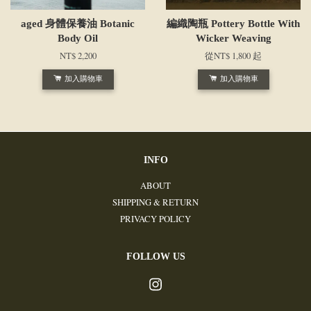
aged 身體保養油 Botanic
編織陶瓶 Pottery Bottle With
Body Oil
Wicker Weaving
NT$ 2,200
從
NT$ 1,800
起
加入購物車
加入購物車
INFO
ABOUT
SHIPPING & RETURN
PRIVACY POLICY
FOLLOW US
Instagram