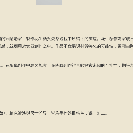
鑫的宜蘭老家，製作花生糖與燒柴過程中所留下的灰燼。花生糖作為家族
質感，並應用於食器創作之中。作品不僅展現材質轉化的可能性，更藉由
人。在影像創作中練習觀察，在陶藝創作裡喜歡探索未知的可能性，期許
黑點、釉色濃淡與尺寸差異，皆為手作器皿特色，獨一無二。