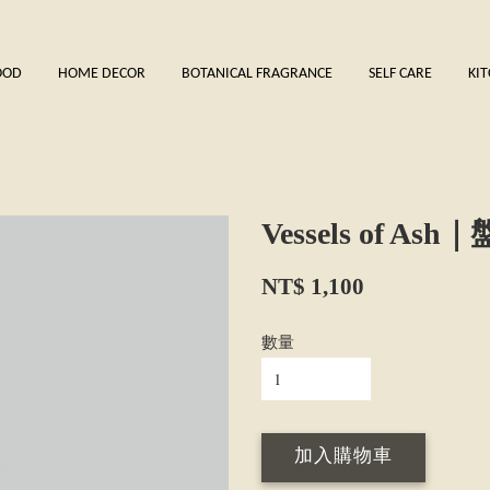
OOD
HOME DECOR
BOTANICAL FRAGRANCE
SELF CARE
KI
Vessels of Ash
NT$ 1,100
數量
加入購物車