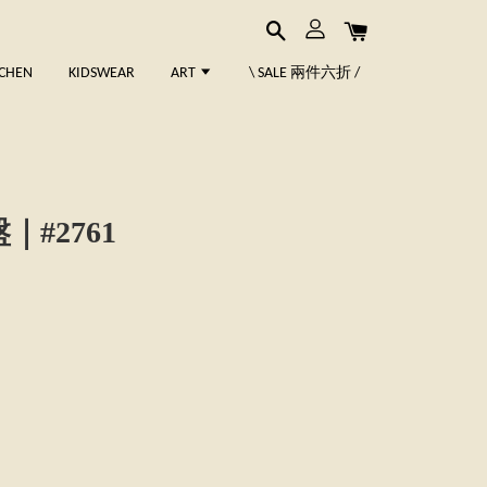
TCHEN
KIDSWEAR
ART
\ SALE 兩件六折 /
｜盤｜#2761