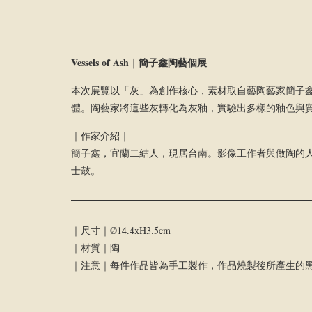
Vessels of Ash｜
簡子鑫陶藝個展
本次展覽以「灰」為創作核心，素材取自藝陶藝家簡子
體。陶藝家將這些灰轉化為灰釉，實驗出多樣的釉色與
｜作家介紹｜
簡子鑫，宜蘭二結人，現居台南。影像工作者與做陶的
士鼓。
｜尺寸｜Ø14.4xH3.5cm
｜材質｜陶
｜注意｜每件作品皆為手工製作，作品燒製後所產生的