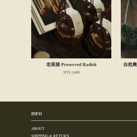
老菜脯 Preserved Radish
自然農法
NT$ 1,600
INFO
ABOUT
SHIPPING & RETURN