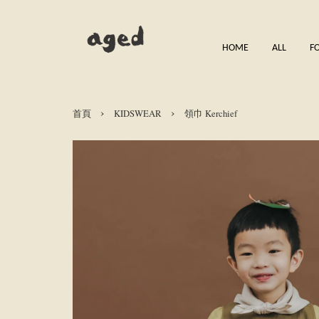
HOME
ALL
F
›
›
首頁
KIDSWEAR
領巾 Kerchief