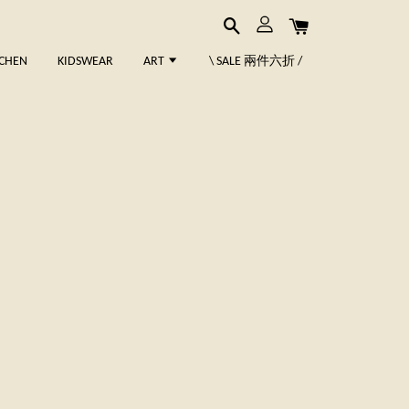
TCHEN
KIDSWEAR
ART
\ SALE 兩件六折 /