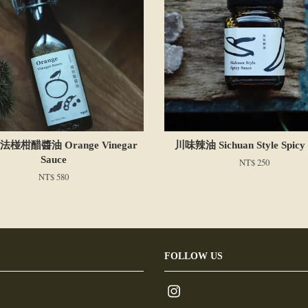
椪柑醋醬油 Orange Vinegar
川味辣油 Sichuan Style Spicy 
Sauce
NT$ 250
NT$ 580
FOLLOW US
Instagram