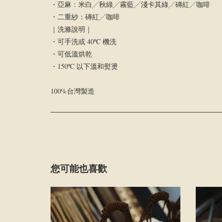
・亞麻：米白╱秋綠╱霧藍╱淺卡其綠╱磚紅╱咖啡
・二重紗：磚紅╱咖啡
｜洗滌說明｜
・可手洗或 40ºC 機洗
・可低溫烘乾
・150ºC 以下溫和熨燙
100%台灣製造
您可能也喜歡