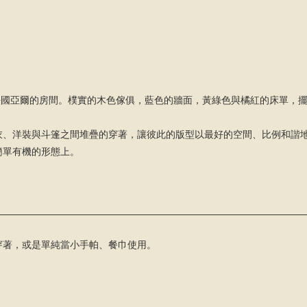
感源自梵谷位於法國亞爾的房間。樸實的木色傢俱，藍色的牆面，黃綠色與橘紅的床
衣、洋裝與斗篷之間堆疊的穿著，讓彼此的版型以最好的空間、比例和諧
簡單有機的形態上。
穿著，或是單純當小手帕、餐巾使用。