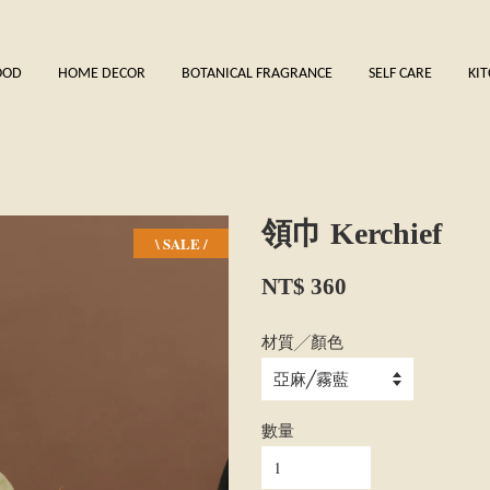
OOD
HOME DECOR
BOTANICAL FRAGRANCE
SELF CARE
KI
領巾 Kerchief
\ SALE /
NT$ 360
材質╱顏色
數量