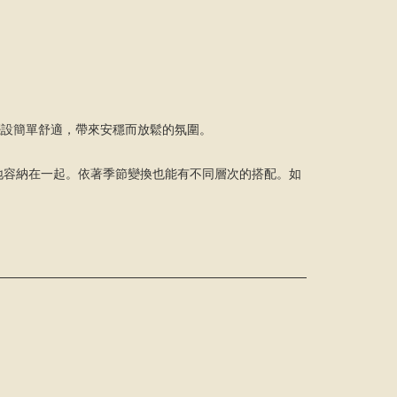
單，擺設簡單舒適，帶來安穩而放鬆的氛圍。
地容納在一起。依著季節變換也能有不同層次的搭配。如