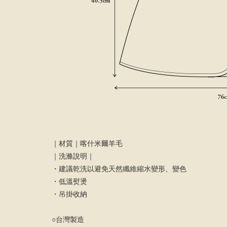
｜材質｜喀什米爾羊毛
｜洗滌說明｜
・建議乾洗以避免天然纖維縮水變形、變色
・低溫熨燙
・吊掛收納
○台灣製造