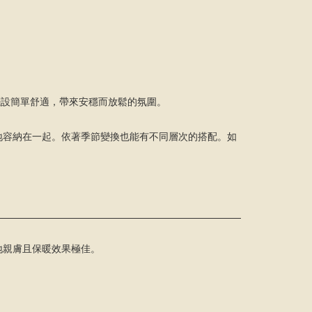
單，擺設簡單舒適，帶來安穩而放鬆的氛圍。
地容納在一起。依著季節變換也能有不同層次的搭配。如
地親膚且保暖效果極佳。