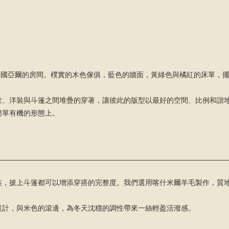
感源自梵谷位於法國亞爾的房間。樸實的木色傢俱，藍色的牆面，黃綠色與橘紅的床
衣、洋裝與斗篷之間堆疊的穿著，讓彼此的版型以最好的空間、比例和諧
簡單有機的形態上。
裝，披上斗篷都可以增添穿搭的完整度。我們選用喀什米爾羊毛製作，質
設計，與米色的滾邊，為冬天沈穩的調性帶來一絲輕盈活潑感。