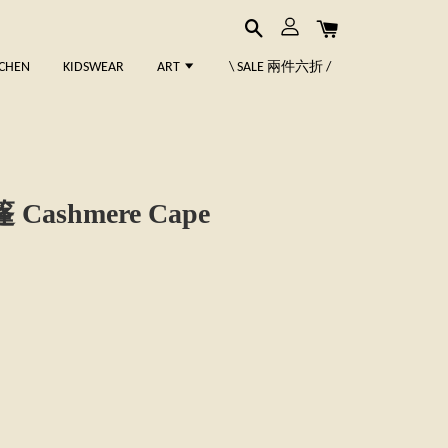
TCHEN
KIDSWEAR
ART
\ SALE 兩件六折 /
ashmere Cape