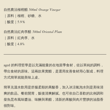
自然農法椪柑醋
500ml Orange Vinegar
｜原料｜椪柑、砂糖、水
｜酸度｜5.9％
自然農法紅肉李醋
500ml Oriental Plum
｜原料｜紅肉李、水
｜酸度｜4.8%
aged 的料理哲學是以充滿能量的在地當季食材，佐以單純的調料，
帶出食材的原味。這兩款果實醋，是選用友善食材用心製成，料理
方式簡單就能美味上桌。
簡單兑溫水飲用是舒服柔順的果酸香，加入冰涼氣泡水則是美味清
爽的飲品。餐前開胃，飯後清爽解膩。也可依自己喜歡的比例調和
柴魚昆布風味醬油、味醂與果醋，清新的果酸與肉片豐腴的油脂香
很對味。