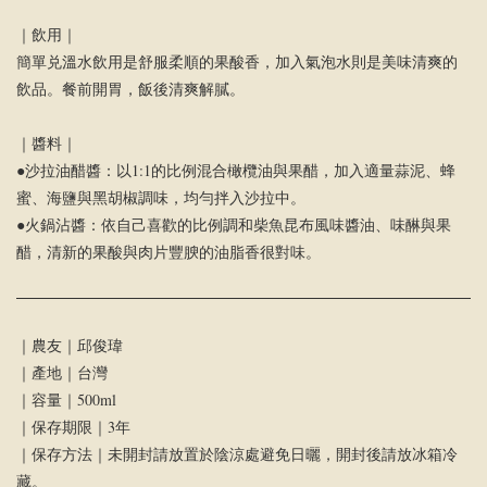
｜飲用｜
簡單兑溫水飲用是舒服柔順的果酸香，加入氣泡水則是美味清爽的
飲品。餐前開胃，飯後清爽解膩。
｜醬料｜
●沙拉油醋醬：以1:1的比例混合橄欖油與果醋，加入適量蒜泥、蜂
蜜、海鹽與黑胡椒調味，均勻拌入沙拉中。
●火鍋沾醬：依自己喜歡的比例調和柴魚昆布風味醬油、味醂與果
醋，清新的果酸與肉片豐腴的油脂香很對味。
｜農友｜邱俊瑋
｜產地｜台灣
｜容量｜500ml
｜保存期限｜3年
｜保存方法｜未開封請放置於陰涼處避免日曬，開封後請放冰箱冷
藏。