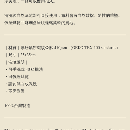
添美麗，一條可以使用很久。
清洗後自然晾乾即可直接使用，布料會有自然皺摺、隨性的垂墜。
低溫烘乾亞麻則會呈現蓬鬆柔軟的質地。
｜材質｜厚磅鬆餅織紋亞麻 410gsm （OEKO-TEX 100 standards）
｜尺寸｜35x35cm
｜洗滌說明｜
・可手洗或 40ºC 機洗
・可低溫烘乾
・請勿漂白或乾洗
・不需熨燙
100%台灣製造