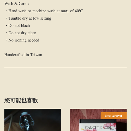
Wash & Care：
・Hand wash or machine wash at max. of 40ºC
・Tumble dry at low setting
・Do not blach
・Do not dry clean
・No ironing needed
Handcrafted in Taiwan
您可能也喜歡
New Arrival