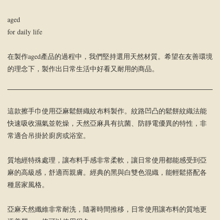
aged
for daily life
在製作aged產品的過程中，我們堅持選用天然材質。希望在友善環境
的理念下，製作出日常生活中好看又耐用的商品。
這款擦手巾使用亞麻鬆餅織紋布料製作。紋路凹凸的鬆餅紋織法能
快速吸收濕氣並乾燥，天然亞麻具有抗菌、防靜電優異的特性，非
常適合吊掛於廚房或浴室。
質地經特殊處理，讓布料手感非常柔軟，讓日常使用都能感受到亞
麻的高級感，舒適而親膚。經典的黑與白雙色混織，能輕鬆搭配各
種居家風格。
亞麻天然纖維非常耐洗，隨著時間推移，日常使用讓布料的質地更