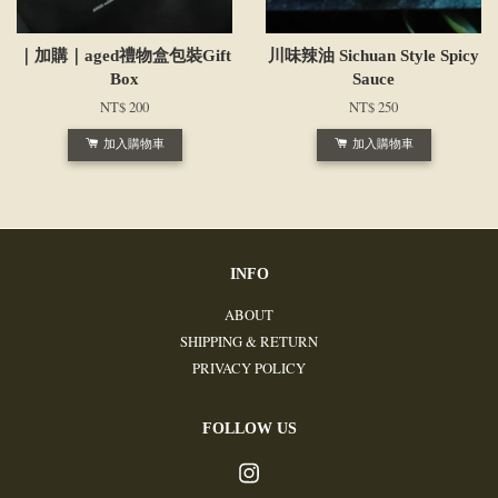
｜加購｜aged禮物盒包裝Gift
川味辣油 Sichuan Style Spicy
Box
Sauce
NT$ 200
NT$ 250
加入購物車
加入購物車
INFO
ABOUT
SHIPPING & RETURN
PRIVACY POLICY
FOLLOW US
Instagram