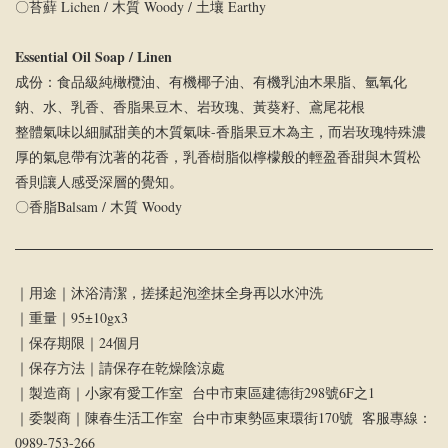
〇苔蘚 Lichen / 木質 Woody / 土壤 Earthy
Essential Oil Soap / Linen
成份：食品級純橄欖油、有機椰子油、有機乳油木果脂、氫氧化
鈉、水、乳⾹、⾹脂果⾖⽊、岩玫瑰、⿈葵籽、鳶尾花根
整體氣味以細膩甜美的木質氣味-香脂果豆木為主，而岩玫瑰特殊濃
厚的氣息帶有沈著的花香，乳香樹脂似檸檬般的輕盈香甜與木質松
香則讓人感受深層的覺知。
〇香脂Balsam / 木質 Woody
｜用途｜沐浴清潔，搓揉起泡塗抹全身再以水沖洗
｜重量｜95±10gx3
｜保存期限｜24個月
｜保存方法｜請保存在乾燥陰涼處
｜製造商｜小家有愛工作室 台中市東區建德街298號6F之1
｜委製商｜陳春生活工作室 台中市東勢區東環街170號 客服專線：
0989-753-266