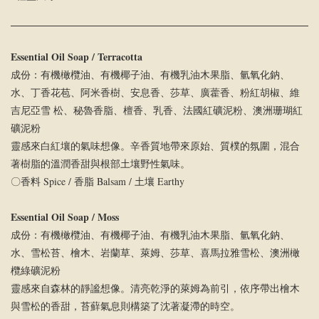
Essential Oil Soap / Terracotta
成份：有機橄欖油、有機椰子油、有機乳油木果脂、氫氧化鈉、
水、丁⾹花苞、阿⽶⾹樹、安息⾹、莎草、廣藿⾹、粉紅胡椒、維
吉尼亞雪 松、秘魯⾹脂、檀⾹、乳⾹、法國紅礦泥粉、澳洲珊瑚紅
礦泥粉
靈感來白紅壤的氣味想像。辛香質地帶來原始、質樸的氛圍，混合
著樹脂的溫潤香甜與根部土壤野性氣味。
〇香料 Spice / 香脂 Balsam / 土壤 Earthy
Essential Oil Soap / Moss
成份：有機橄欖油、有機椰子油、有機乳油木果脂、氫氧化鈉、
水、雪松苔、檜⽊、岩蘭草、萊姆、莎草、喜⾺拉雅雪松、澳洲橄
欖綠礦泥粉
靈感來自森林的靜謐想像。清亮乾淨的萊姆為前引，依序帶出檜木
與雪松的香甜，苔蘚氣息則構築了沈著凝滯的時空。