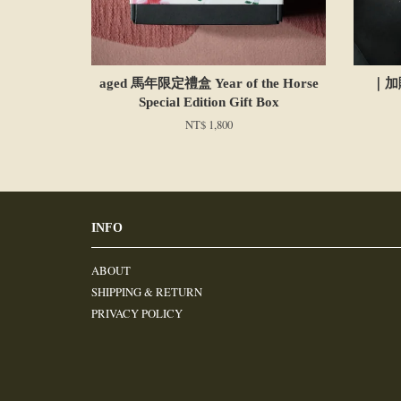
aged 馬年限定禮盒 Year of the Horse
｜加購
Special Edition Gift Box
NT$ 1,800
INFO
ABOUT
SHIPPING & RETURN
PRIVACY POLICY