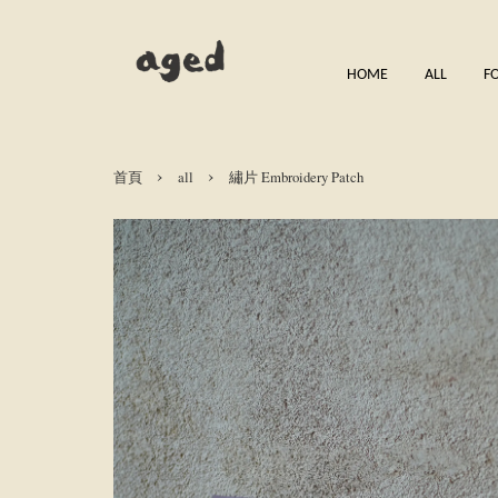
HOME
ALL
F
›
›
首頁
all
繡片 Embroidery Patch