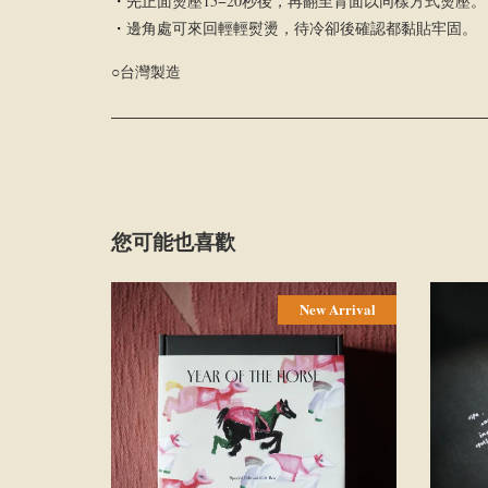
・
先正面燙壓15−20秒後，再翻至背面以同樣方式燙壓。
・
邊角處可來回輕輕熨燙，待冷卻後確認都黏貼牢固。
○台灣製造
您可能也喜歡
New Arrival