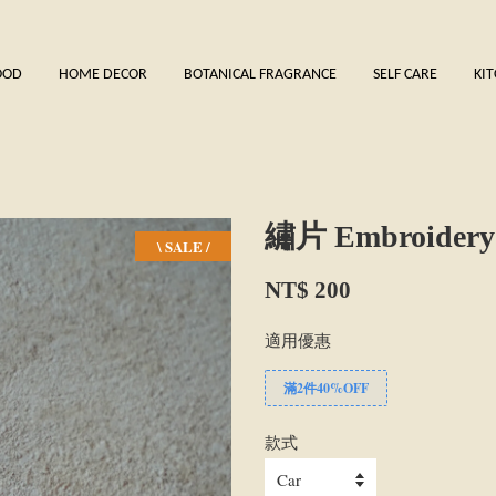
OOD
HOME DECOR
BOTANICAL FRAGRANCE
SELF CARE
KI
繡片 Embroidery 
\ SALE /
NT$ 200
適用優惠
滿2件40%OFF
款式