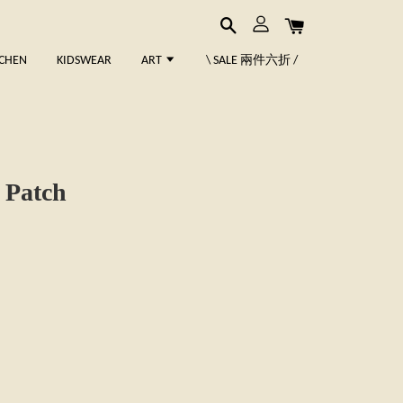
TCHEN
KIDSWEAR
ART
\ SALE 兩件六折 /
Patch