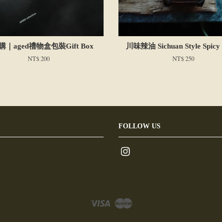
｜aged禮物盒包裝Gift Box
川味辣油 Sichuan Style Spicy 
NT$ 200
NT$ 250
FOLLOW US
Instagram
Visa
Master