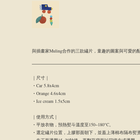
與插畫家Muling合作的三款繡片，童趣的圖案與可愛的配色，
｜尺寸｜
・
Car 5.8x4cm
・
Orange 4.6x4cm
・
Ice cream 1.5x5cm
｜使用方式｜
・
平放衣物，預熱熨斗溫度至150−180°C。
・
選定繡片位置，上膠那面朝下，並蓋上薄棉布隔布熨