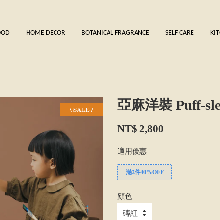
OOD
HOME DECOR
BOTANICAL FRAGRANCE
SELF CARE
KI
亞麻洋裝 Puff-slee
\ SALE /
NT$ 2,800
適用優惠
滿2件40%OFF
顔色