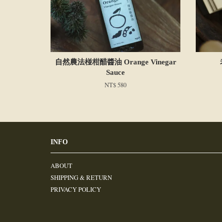
自然農法椪柑醋醬油 Orange Vinegar
Sauce
NT$ 580
INFO
ABOUT
SHIPPING & RETURN
PRIVACY POLICY