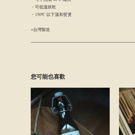
・可低溫烘乾
・150ºC 以下溫和熨燙
○台灣製造
您可能也喜歡