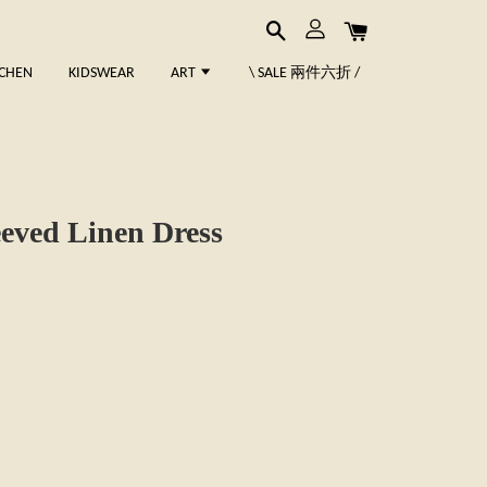
TCHEN
KIDSWEAR
ART
\ SALE 兩件六折 /
ved Linen Dress