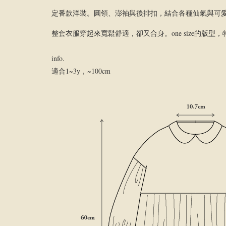
定番款洋裝。圓領、澎袖與後排扣，結合各種仙氣與可
整套衣服穿起來寬鬆舒適，卻又合身。one size的
info.
適合1~3y，~100cm