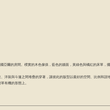
感源自梵谷位於法國亞爾的房間。樸實的木色傢俱，藍色的牆面，黃綠色與橘紅的床
衣、洋裝與斗篷之間堆疊的穿著，讓彼此的版型以最好的空間、比例和諧
簡單有機的形態上。