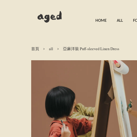
HOME
ALL
F
›
›
首頁
all
亞麻洋裝 Puff-sleeved Linen Dress