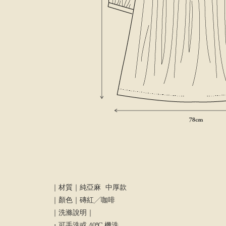
｜材質｜純亞麻 中厚款
｜顏色｜磚紅╱咖啡
｜洗滌說明｜
・可手洗或 40ºC 機洗