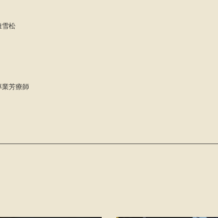
雅雪松
專業芳療師