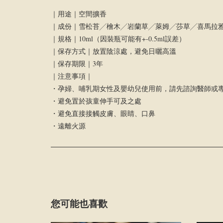
｜用途｜空間擴香
｜成份｜雪松苔╱檜⽊╱岩蘭草╱萊姆╱莎草╱喜⾺拉
｜規格｜10ml（因裝瓶可能有+-0.5ml誤差）
｜保存方式｜放置陰涼處，避免⽇曬⾼溫
｜保存期限｜3年
｜注意事項｜
・孕婦、哺乳期女性及嬰幼兒使用前，請先諮詢醫師或
・避免置於孩童伸手可及之處
・避免直接接觸⽪膚、眼睛、口⿐
・遠離⽕源
您可能也喜歡