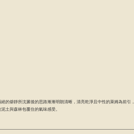
隔絕的僻靜所沈澱後的思路漸漸明朗清晰，清亮乾淨且中性的萊姆為前引
被泥⼟與森林包覆住的氣味感受。