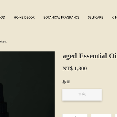
OOD
HOME DECOR
BOTANICAL FRAGRANCE
SELF CARE
KI
_Moss
aged Essential O
NT$ 1,800
數量
售完