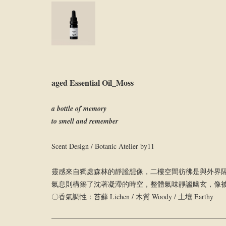
aged Essential Oil_Moss
a bottle of memory
to smell and remember
Scent Design / Botanic Atelier by11
靈感來⾃獨處森林的靜謐想像，⼆樓空間彷彿是與外界
氣息則構築了沈著凝滯的時空，整體氣味靜謐幽玄，像
〇⾹氣調性：苔蘚 Lichen / ⽊質 Woody / ⼟壤 Earthy