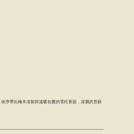
，依序帶出檜⽊清新與溫暖包覆的雪松⾹甜，深層的苔蘚