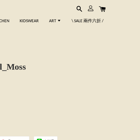
TCHEN
KIDSWEAR
ART
\ SALE 兩件六折 /
il_Moss