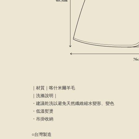
｜材質｜喀什米爾羊毛
｜洗滌說明｜
・建議乾洗以避免天然纖維縮水變形、變色
・低溫熨燙
・吊掛收納
○台灣製造