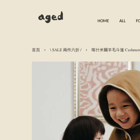
HOME
ALL
F
›
›
首頁
\ SALE 兩件六折 /
喀什米爾羊毛斗篷 Cashmere 