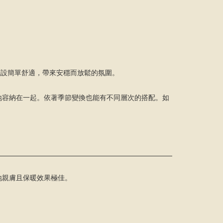
單，擺設簡單舒適，帶來安穩而放鬆的氛圍。
地容納在一起。依著季節變換也能有不同層次的搭配。如
地親膚且保暖效果極佳。