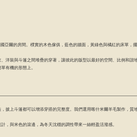
感源自梵谷位於法國亞爾的房間。樸實的木色傢俱，藍色的牆面，黃綠色與橘紅的床
衣、洋裝與斗篷之間堆疊的穿著，讓彼此的版型以最好的空間、比例和諧
簡單有機的形態上。
裝，披上斗篷都可以增添穿搭的完整度。我們選用喀什米爾羊毛製作，質
設計，與米色的滾邊，為冬天沈穩的調性帶來一絲輕盈活潑感。