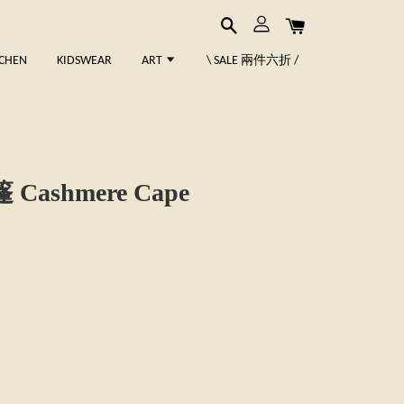
TCHEN
KIDSWEAR
ART
\ SALE 兩件六折 /
ashmere Cape